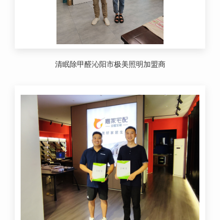
清眠除甲醛沁阳市极美照明加盟商