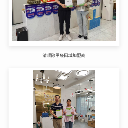
清眠除甲醛阳城加盟商