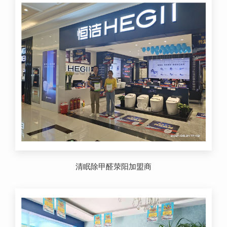
清眠除甲醛荥阳加盟商