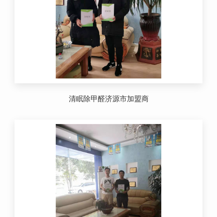
清眠除甲醛济源市加盟商