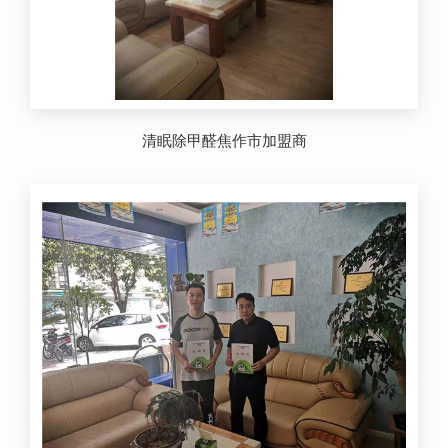
清眠除甲醛焦作市加盟商