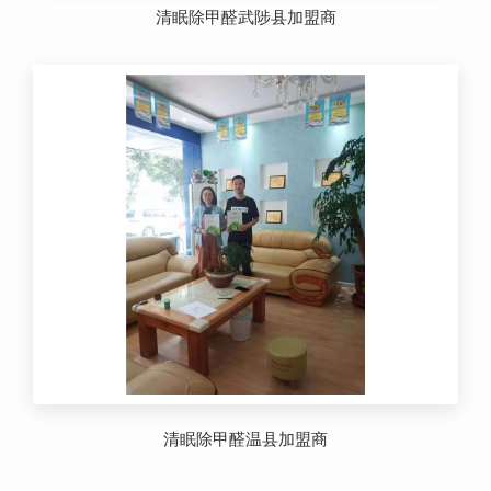
清眠除甲醛武陟县加盟商
清眠除甲醛温县加盟商