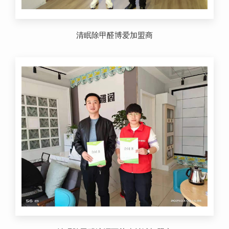
清眠除甲醛博爱加盟商