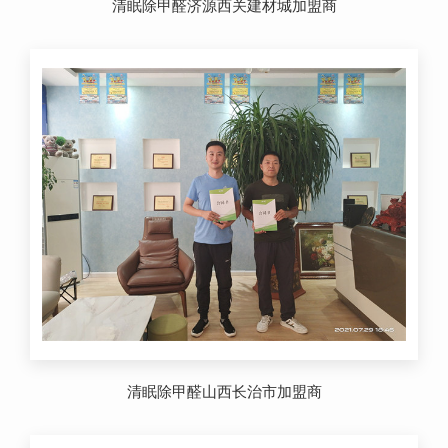
清眠除甲醛济源西关建材城加盟商
清眠除甲醛山西长治市加盟商