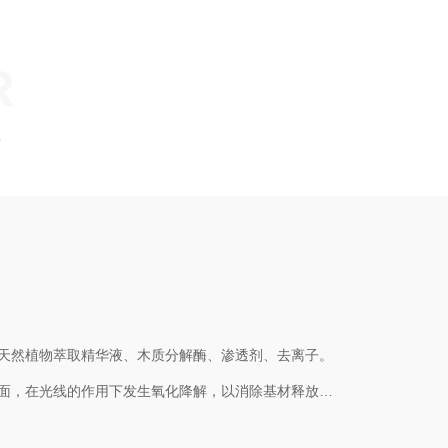
R
2.天然植物萃取精华液、木质分解酶、渗透剂、去离子。
面，在光线的作用下发生氧化降解，以消除基材释放的
)。产品...