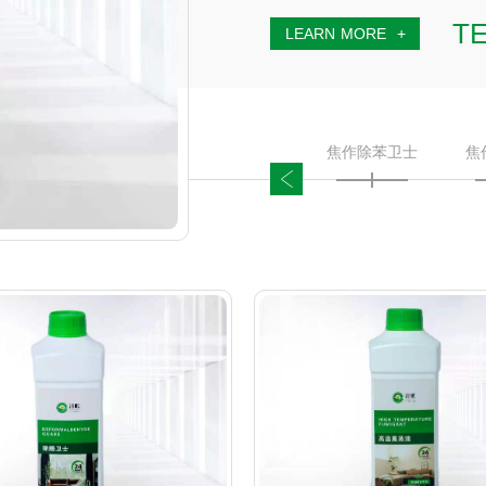
TE
L
E
A
R
N
M
O
R
E
焦作除苯卫士
焦