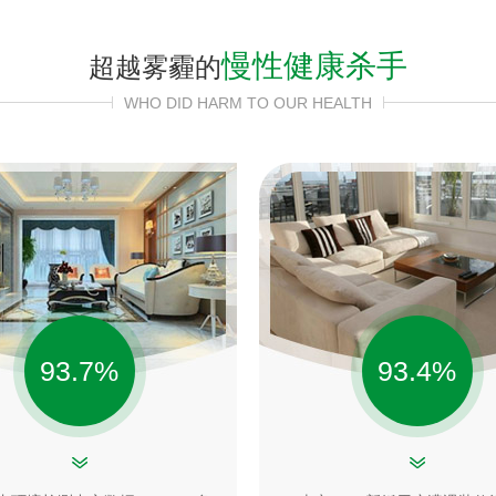
慢性健康杀手
超越雾霾的
WHO DID HARM TO OUR HEALTH
93.7
%
93.4
%