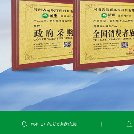
prev
您有
17
条未读询盘信息!