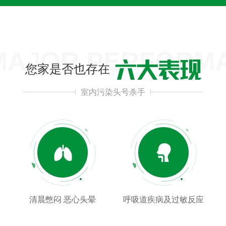
 MAJOR PERFORM
您家是否也存在
室内污染头号杀手
清晨憋闷 恶心头晕
呼吸道疾病及过敏反应