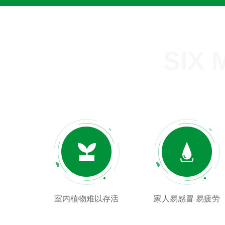
SIX
室内植物难以存活
家人易感冒 易疲劳