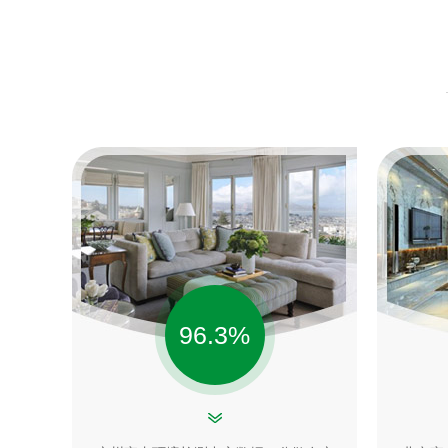
96.3
%