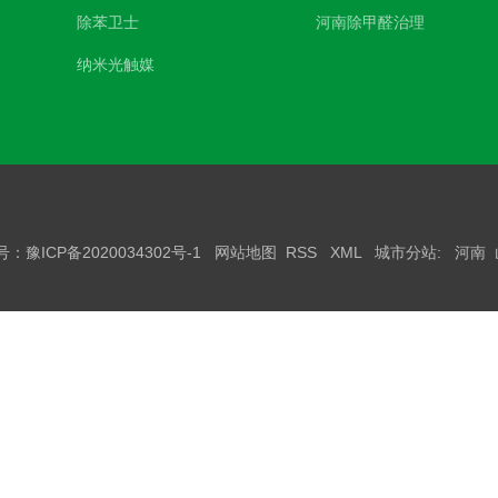
除苯卫士
河南除甲醛治理
纳米光触媒
案号：
豫ICP备2020034302号-1
网站地图
RSS
XML
城市分站
:
河南