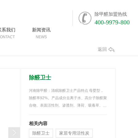
除甲醛加盟热线
400-9979-800
联系我们
新闻资讯
ONTACT
NEWS
返回
除醛卫士
河南除甲醛：清眠除醛卫士产品特点 母婴型，
除醛率92%。产品成分去离子水、高分子除醛聚
合物、表面活性剂、渗透剂、薄荷、吸毒草、…
相关内容
除醛卫士
家居专用活性炭