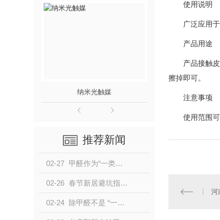
使用说明
广泛应用于
产品用途
产品接触皮
擦掉即可。
纳米光触媒
注意事项
使用范围可
推荐新闻
02-27
甲醛作为“一类致癌物”，对人体的危害远不止白血病这一种！
02-26
春节新居避坑指南：甲醛防护科普，守护家人居家健康
河
02-24
除甲醛不是 “一次性工程”，而是一场 “持久战”！