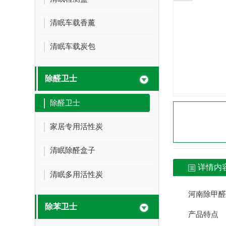
清眠车载香薰
清眠车载炭包
除醛卫士
除醛卫士
家居专用活性炭
清眠除醛盒子
详情内
清眠多用活性炭
河南除甲醛
除苯卫士
产品特点