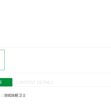
容
CONTENT DETAILS
：清眠除醛卫士