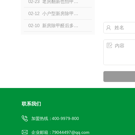
02-23
老房翻新也怕甲醛？这些隐藏来源和治理方法别忽略
02-12
小户型新房除甲醛：空间小浓度易超标，这样治理更有效
02-10
新房除甲醛后多久能入住？关键看这 2 点，别盲目等
联系我们
加盟热线：
400-9979-800
企业邮箱：
79044497@qq.com