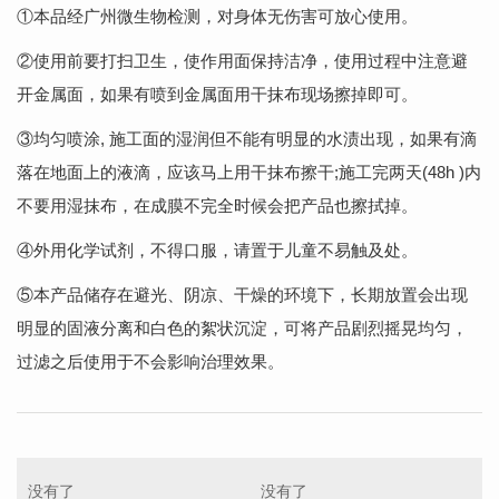
①本品经广州微生物检测，对身体无伤害可放心使用。
②使用前要打扫卫生，使作用面保持洁净，使用过程中注意避
开金属面，如果有喷到金属面用干抹布现场擦掉即可。
③均匀喷涂, 施工面的湿润但不能有明显的水渍出现，如果有滴
落在地面上的液滴，应该马上用干抹布擦干;施工完两天(48h )内
不要用湿抹布，在成膜不完全时候会把产品也擦拭掉。
④外用化学试剂，不得口服，请置于儿童不易触及处。
⑤本产品储存在避光、阴凉、干燥的环境下，长期放置会出现
明显的固液分离和白色的絮状沉淀，可将产品剧烈摇晃均匀，
过滤之后使用于不会影响治理效果。
没有了
没有了