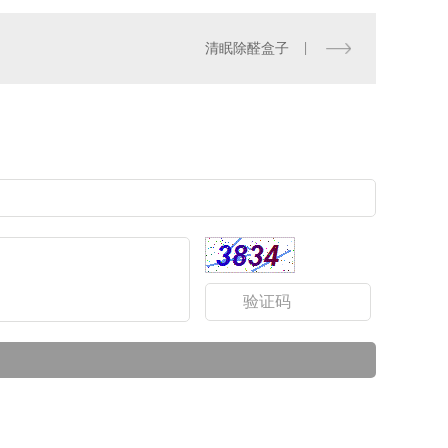
清眠除醛盒子