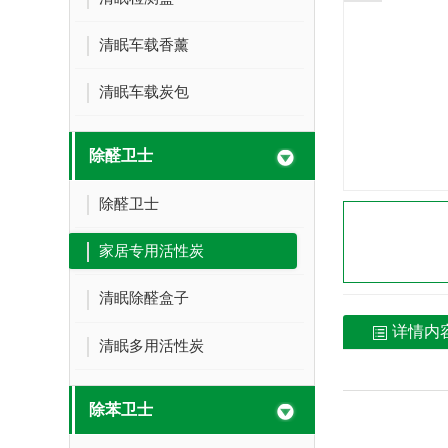
清眠车载香薰
清眠车载炭包
除醛卫士
除醛卫士
家居专用活性炭
清眠除醛盒子
详情内
清眠多用活性炭
除苯卫士