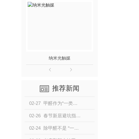
纳米光触媒
推荐新闻
02-27
甲醛作为“一类致癌物”，对人体的危害远不止白血病这一种！
02-26
春节新居避坑指南：甲醛防护科普，守护家人居家健康
02-24
除甲醛不是 “一次性工程”，而是一场 “持久战”！