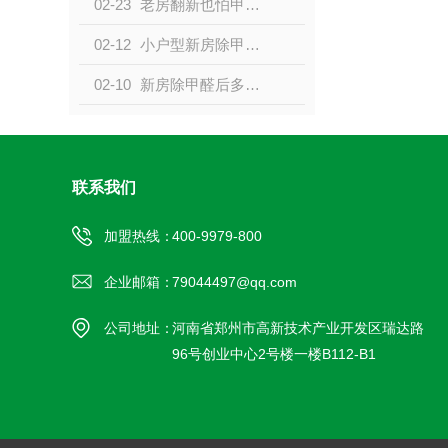
02-23
老房翻新也怕甲醛？这些隐藏来源和治理方法别忽略
02-12
小户型新房除甲醛：空间小浓度易超标，这样治理更有效
02-10
新房除甲醛后多久能入住？关键看这 2 点，别盲目等
联系我们
加盟热线：
400-9979-800
企业邮箱：
79044497@qq.com
公司地址：
河南省郑州市高新技术产业开发区瑞达路
96号创业中心2号楼一楼B112-B1