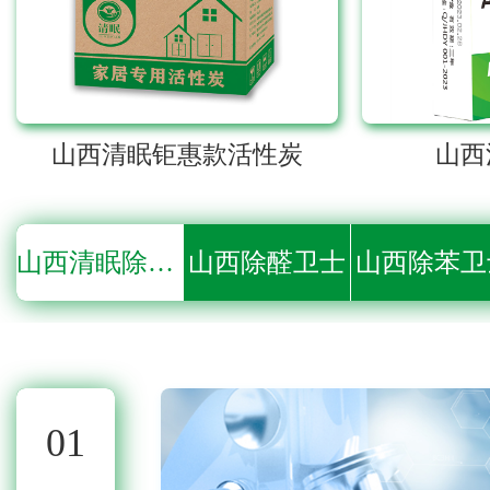
山西清眠钜惠款活性炭
山西
山西清眠除醛产品
山西除醛卫士
山西除苯卫
01