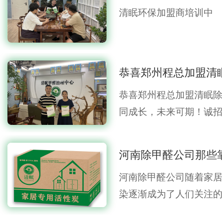
清眠环保加盟商培训中
恭喜郑州程总加盟清
恭喜郑州程总加盟清眠
同成长，未来可期！诚
保…
河南除甲醛公司随着家
染逐渐成为了人们关注的
重…