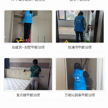
自建房--别墅甲醛治理
悦澜湾甲醛治理
复式楼甲醛治理
万都沁园春甲醛治理