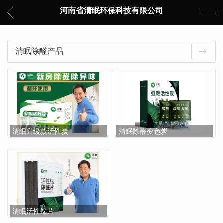
河南省清眠环保科技有限公司
清眠除醛产品
清眠升级款活性炭
清眠除醛变色炭
清眠活性锰片