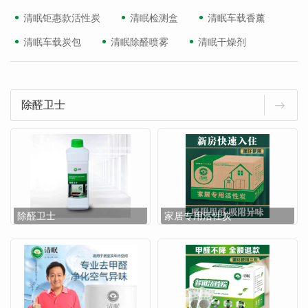
清眠钜惠款活性炭
清眠检测盒
清眠车载香薰
清眠车载炭包
清眠除醛喷雾
清眠干燥剂
除醛卫士
除醛卫士
家居专用活性炭