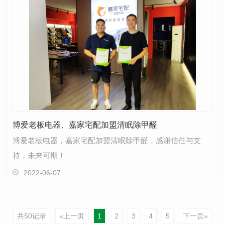
博爱老板电器、嘉家宅配加盟清眠除甲醛
博爱老板电器，嘉家宅配加盟清眠除甲醛，感谢信任与支
持，未来可期！
2022-06-07
共50记录
«上一页
1
2
3
4
5
下一页»