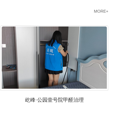
MORE+
屹峰·公园壹号院甲醛治理