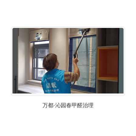
万都·沁园春甲醛治理