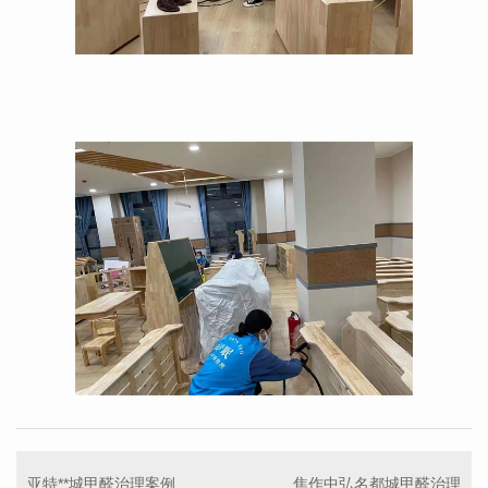
亚特**城甲醛治理案例
焦作中弘名都城甲醛治理