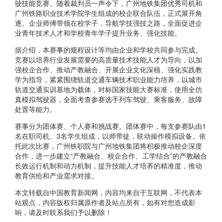
驶技能竞赛。随着裁判员一声令下，广州地铁集团优秀司机和
广州铁路职业技术学院学生组成的校企联合队伍，正式展开角
逐。企业师傅带领在校学子，导航学技强技之路，全面促进企
业青年技术人才和学校青年学子提升业务、强化技能。
据介绍，本赛事的规程设计等均由企业和学校共同参与完成。
竞赛以培养行业发展需要的高质量技术技能人才为导向，以加
强校企合作、推动产教融合、开展企业文化深植、强化实践教
学为指导，紧紧围绕轨道交通车辆技术职业能力培养，以城市
轨道交通实训基地为载体，对标国家技能大赛标准，使用全仿
真模拟驾驶器，全面考查参赛选手列车驾驶、乘客服务、故障
处置等能力。
赛事分为团体赛、个人赛和挑战赛。团体赛中，每支参赛队由1
名在职司机、3名学生组成，以师带徒，联动操作模拟设备。依
托此次比赛，广州铁职院与广州地铁集团将积极推动校企深度
合作，进一步建立“产教融合、校企合作、工学结合”的产教融合
长效运行机制和动力机制，提升技能人才培养的精准度，推动
教育供给和产业需求对接。
本文转载自中国教育新闻网，内容均来自于互联网，不代表本
站观点，内容版权归属原作者及站点所有，如有对您造成影
响，请及时联系我们予以删除！