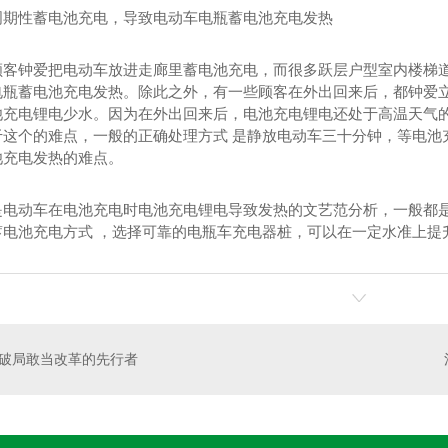
性蓄电池充电，导致电动车电瓶蓄电池充电发热
钟爱把电动车放进走廊里蓄电池充电，而很多跃层户型室内楼梯道
电瓶蓄电池充电发热。除此之外，有一些顾客在外出回来后，都钟爱
池充电锂电少水。因为在外出回来后，电池充电锂电还处于高温天气
于这个的难点，一般的正确处理方式 是静放电动车三十分钟，等电池
池充电发热的难点。
动车在电池充电时电池充电锂电导致发热的文艺范分析，一般都是
蓄电池充电方式 ，选择可靠的电瓶车充电器桩，可以在一定水准上提
破局敢当改革的先行者