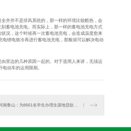
全并并不是排风系统的，那一样的环境比较酷热，会
立刻蓄电池充电。而实际上，那一样的蓄电池充电方式
的状况，这个时候再一次蓄电池充电，会造成温度愈来
充电锂电致冷再进行蓄电池充电，那般就可以解决电动
由里边的几种原因一起的。对于选用人来讲，无须运
升电动车的运用限期。
河南鲁山：为8661名学生办理生源地贷款6577.68万元