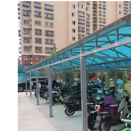
卫士
高温熏蒸液