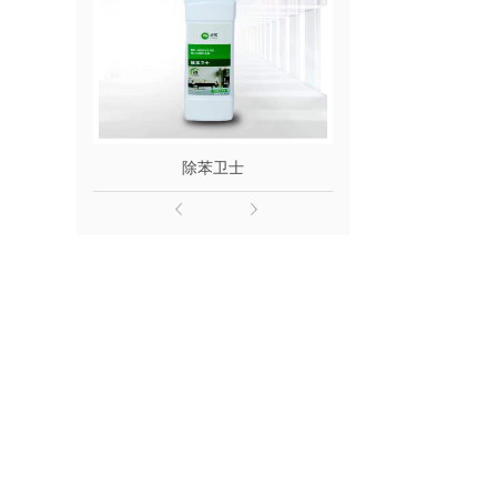
除苯卫士
除醛