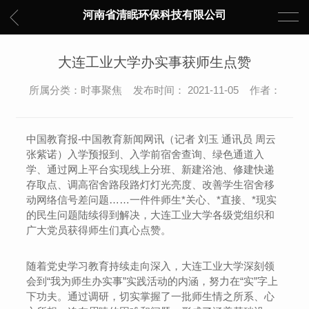
河南省清眠环保科技有限公司
大连工业大学办实事获师生点赞
所属分类：时事聚焦 发布时间： 2021-11-05 作者：
中国教育报-中国教育新闻网讯（记者 刘玉 通讯员 周云
张紫诺）入学预报到、入学前宿舍查询、绿色通道入
学、通过网上平台实现线上分班、新建浴池、修建快递
存取点、调高宿舍路段路灯灯光亮度、改善学生宿舍移
动网络信号差问题……一件件师生*关心、*直接、*现实
的民生问题陆续得到解决，大连工业大学各级党组织和
广大党员获得师生们真心点赞。
随着党史学习教育持续走向深入，大连工业大学深刻领
会到“我为师生办实事”实践活动的内涵，努力在“实”字上
下功夫。通过调研，切实掌握了一批师生情之所系、心