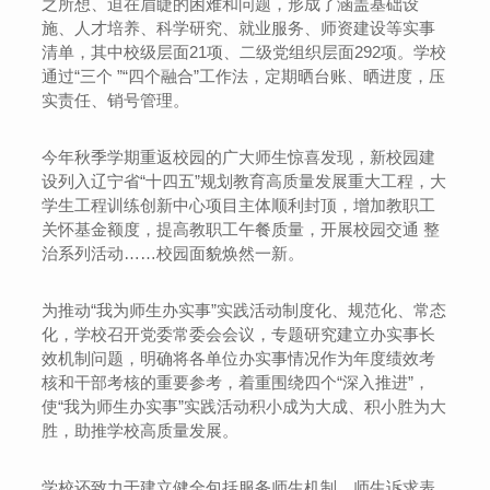
之所想、迫在眉睫的困难和问题，形成了涵盖基础设
施、人才培养、科学研究、就业服务、师资建设等实事
清单，其中校级层面21项、二级党组织层面292项。学校
通过“三个 ”“四个融合”工作法，定期晒台账、晒进度，压
实责任、销号管理。
今年秋季学期重返校园的广大师生惊喜发现，新校园建
设列入辽宁省“十四五”规划教育高质量发展重大工程，大
学生工程训练创新中心项目主体顺利封顶，增加教职工
关怀基金额度，提高教职工午餐质量，开展校园交通 整
治系列活动……校园面貌焕然一新。
为推动“我为师生办实事”实践活动制度化、规范化、常态
化，学校召开党委常委会会议，专题研究建立办实事长
效机制问题，明确将各单位办实事情况作为年度绩效考
核和干部考核的重要参考，着重围绕四个“深入推进”，
使“我为师生办实事”实践活动积小成为大成、积小胜为大
胜，助推学校高质量发展。
学校还致力于建立健全包括服务师生机制、师生诉求表