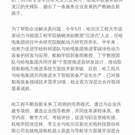
龙江的先锋队，趟出了一条服务企业发展的产教融合新
路子。
为了帮助企业解决真问题，今年5月，哈尔滨工程大学选
派动力与能源工程学院杨晓涛副教授“沉浸式”入企，任哈
电集团担任中央研究院舰船动力研究所所长。半年来，
他努力促进学校科研团队与哈电集团推进零碳绿色动力
装备的研发与应用。船舶学院郭春雨教授、丁宇教授团
队与哈电集团共同开展*个泵喷推进器研发设计，推动取
得船舶电力推进系统方面技术新突破。目前，哈工程共
与哈电集团共同推进水下智能装备产业化生产，已对接
船海装备领域技术需求18项，校企双方深层次合作取得
显著成效。
哈工程不断创新未来 工程师的培养模式。通过与企业共
建专项班、遴选企业指导教师，共同改革课程体系、教
学内容、教学方式、考核评价，促进与职业资格衔接。
机电学院张忠林、李立全与哈尔滨新光光电科技股份有
限公司在核电巡检机器人底盘与导航等方面展开深度合