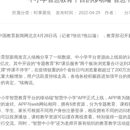
所属分类：时事聚焦 发布时间： 2022-04-29 作者：
分
中国教育新闻网北京4月28日讯（记者?张欣?焦以璇） ，教育部
育部新闻发言人续梅分享了一组数据。中小学平台资源由上线前的107
.2亿次。其中开设的“专题教育”和“课后服务”两个板块浏览量合计达到
撑“停课不停学”，在疫情较重的8个省份日均浏览量都超过了200
览量大幅增加，用户活跃度持续走高，各地各校积极跟进加强平台的
的肯定。”续梅说。
小学智慧教育平台的移动端“智慧中小学”APP正式上线，APP将
的途径。APP与web网站相同，拥有6类资源，分为专题教育、课
师、学生、家长可根据不同用户身份注册登录，相应拥有不同的访问权
均可以投屏播放，课程教学资源可以缓存离线查看。特别值得一提的是
进行交流。同时，“智慧中小学”还为老师开展有组织的教育教学活动