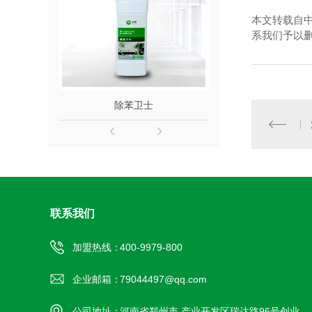
本文转载自
系我们予以
除苯卫士
除醛
联系我们
加盟热线：
400-9979-800
企业邮箱：
79044497@qq.com
公司地址：
河南省郑州市 产业开发区瑞达路96号创业