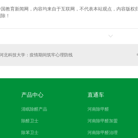
中国教育新闻网，内容均来自于互联网，不代表本站观点，内容版权
删除！
卫士
高温熏蒸液
河北科技大学：疫情期间筑牢心理防线
产品中心
直通车
清眠除醛产品
河南除甲醛
除醛卫士
河南除甲醛加盟
除苯卫士
河南除甲醛治理