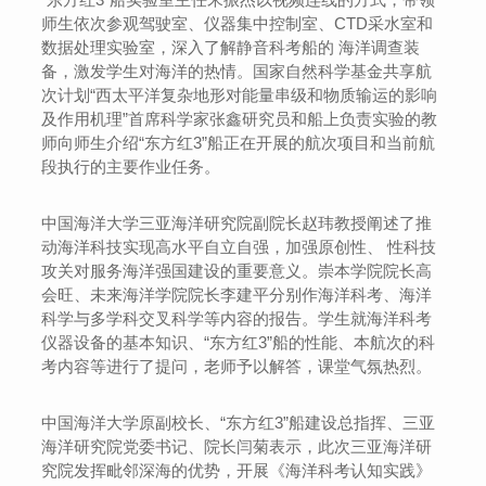
师生依次参观驾驶室、仪器集中控制室、CTD采水室和
数据处理实验室，深入了解静音科考船的 海洋调查装
备，激发学生对海洋的热情。国家自然科学基金共享航
次计划“西太平洋复杂地形对能量串级和物质输运的影响
及作用机理”首席科学家张鑫研究员和船上负责实验的教
师向师生介绍“东方红3”船正在开展的航次项目和当前航
段执行的主要作业任务。
中国海洋大学三亚海洋研究院副院长赵玮教授阐述了推
动海洋科技实现高水平自立自强，加强原创性、 性科技
攻关对服务海洋强国建设的重要意义。崇本学院院长高
会旺、未来海洋学院院长李建平分别作海洋科考、海洋
科学与多学科交叉科学等内容的报告。学生就海洋科考
仪器设备的基本知识、“东方红3”船的性能、本航次的科
考内容等进行了提问，老师予以解答，课堂气氛热烈。
中国海洋大学原副校长、“东方红3”船建设总指挥、三亚
海洋研究院党委书记、院长闫菊表示，此次三亚海洋研
究院发挥毗邻深海的优势，开展《海洋科考认知实践》