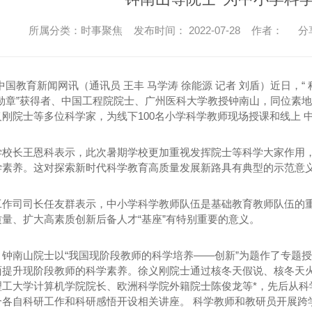
所属分类：时事聚焦 发布时间： 2022-07-28 作者：
分
中国教育新闻网讯（通讯员 王丰 马学涛 徐能源 记者 刘盾）近日，
国勋章”获得者、中国工程院院士、广州医科大学教授钟南山，同位素
刚院士等多位科学家，为线下100名小学科学教师现场授课和线上 
学校长王恩科表示，此次暑期学校更加重视发挥院士等科学大家作用
学素养。这对探索新时代科学教育高质量发展新路具有典型的示范意
工作司司长任友群表示，中小学科学教师队伍是基础教育教师队伍的
量、扩大高素质创新后备人才“基座”有特别重要的意义。
，钟南山院士以“我国现阶段教师的科学培养——创新”为题作了专题
面提升现阶段教师的科学素养。徐义刚院士通过核冬天假说、核冬天
理工大学计算机学院院长、欧洲科学院外籍院士陈俊龙等*，先后从科
合各自科研工作和科研感悟开设相关讲座。 科学教师和教研员开展跨