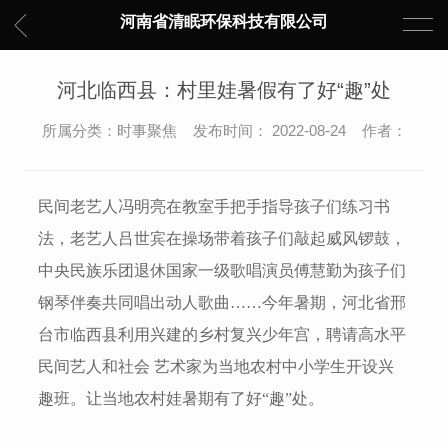
河南省清眠环保科技有限公司
河北临西县：村里娃暑假有了好“趣”处
所属分类：时事聚焦 发布时间： 2022-08-24 作者：
民间老艺人冯明亮在教室手把手指导孩子们练习书
法，老艺人吕世宾在操场带着孩子们敲起威风锣鼓，
中央民族乐团退休国家一级歌唱演员傅慧勤
为孩子们
钢琴伴奏共同唱出动人歌曲……今年暑期，河北省邢
台市临西县利用兴建的乡村复兴少年宫，聘请高水平
民间艺人和社会 艺术家为当地农村中小学生开设兴
趣班。让当地农村娃暑期有了好“趣”处。