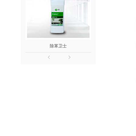
除苯卫士
除醛