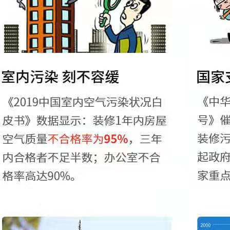
卫士
高温熏蒸液