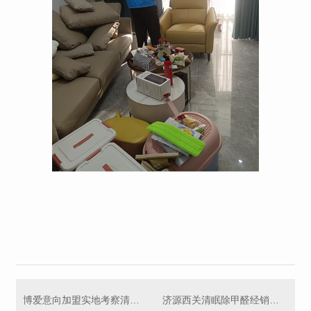
博爱意向加盟实地考察清眠环保除甲醛项目
济源西关清眠除甲醛经销商店面指导