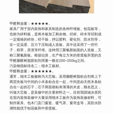
甲醛释放量：★★★★★。
家具厂用于室内装饰和家具制造的各种纤维板、刨花板等，
也称为碎料板，是将木板加工剩余物、径材、碎木等切割成
一定规格的碎块，经干燥，拌以胶料、硬化剂、防水剂等，
在一定温度、压力下压制成人造板。其中还采用了一些竹
子，稻草，蔗渣等纤维。这种用三聚氰胺贴面的人造板，又
称三聚氰胺板。根据估算，生产每立方米的密度板所需的含
甲醛脲醛树脂胶粘剂用量一般在200~250kg之间。
污染物指标排名二：细木工板材。
甲醛释放量：★★★★★★。
通常，细木工板被称为大芯板。采用脲醛树脂粘合剂将上下
两层夹板与中间的小木条粘合在一起，中间是由天然木条粘
合在一起的芯子，芯子两面都粘有薄薄的木皮，顾名思义，
叫做大芯板，是装修中的主要材料之一。目前我国城乡居民
在室内装饰装修中大量采用细木工板作为装饰装修材料，可
制作家具、包木门及门窗套、暖气罩、窗帘盒等，其防水防
潮性能优于刨花板和中密度板。