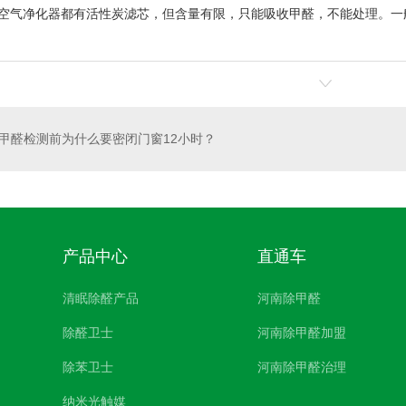
空气净化器都有活性炭滤芯，但含量有限，只能吸收甲醛，不能处理。一
甲醛检测前为什么要密闭门窗12小时？
产品中心
直通车
清眠除醛产品
河南除甲醛
除醛卫士
河南除甲醛加盟
除苯卫士
河南除甲醛治理
纳米光触媒