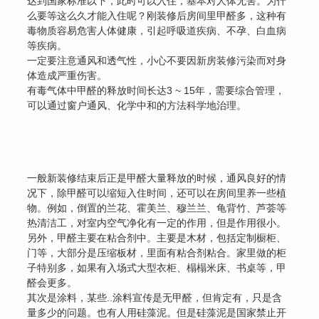
达到国家标准以下，此时可以入住，基本对人体无害。为什
么要等这么久才能入住呢？刚装修后房间里甲醛多，这种有
毒物质容易危害人体健康，引起呼吸道疾病、不孕、白血病
等疾病。
一定要注意通风和透气性，小心不要因新房装修污染而对身
体造成严重伤害。
有毒气体中甲醛的释放时间长达3 ~ 15年，需要综合管理，
可以通过窗户通风、化学中和的方法科学地治理。
一般新装修结束后正是甲醛大量释放的时候，通风良好的情
况下，除甲醛可以缩短入住时间，还可以在房间里养一些植
物。例如，倒置的兰花、霍美兰、穆兰兰、龟背竹、芦荟等
热清洁工，对室内空气净化有一定的作用，但是作用很小。
另外，甲醛主要在粘合剂中。主要是木材，包括定制橱柜、
门等，大部分是压缩板材，里面有粘合剂粘合。家里做的柜
子特别多，如果有入场式大型衣柜、榻榻米床、书桌等，甲
醛会更多。
其次是涂料，某些..涂料宣传是无甲醛，但肯定有，只是含
量多少的问题。也有人用硅藻泥。但是硅藻泥是国家禁止开