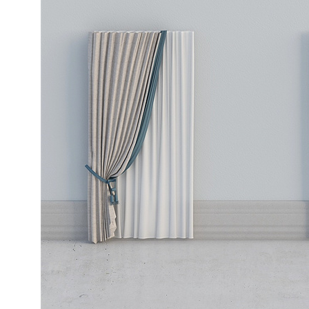
卫士
高温熏蒸液