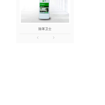
除苯卫士
除醛