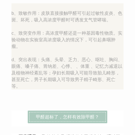
b、致敏作用：皮肤直接接触甲醛可引起过敏性皮炎、色
斑、坏死，吸入高浓度甲醛时可诱发支气管哮喘。
c、致突变作用：高浓度甲醛还是一种基因毒性物质。实
验动物在实验室高浓度吸入的情况下，可引起鼻咽肿
瘤。
d、突出表现：头痛、头晕、乏力、恶心、呕吐、胸闷、
眼痛、嗓子痛、胃纳差、心悸、 、体重 、记忆力减退以
及植物神经紊乱等；孕妇长期吸入可能导致胎儿畸形，
甚至死亡，男子长期吸入可导致男子精子畸形、死亡
等。
甲醛超标了，怎样有效除甲醛？