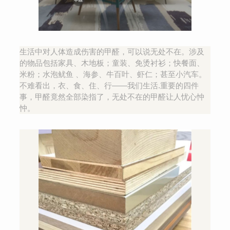
生活中对人体造成伤害的甲醛，可以说无处不在。涉及
的物品包括家具、木地板；童装、免烫衬衫；快餐面、
米粉；水泡鱿鱼 、海参、牛百叶、虾仁；甚至小汽车。
不难看出，衣、食、住、行——我们生活.重要的四件
事，甲醛竟然全部染指了，无处不在的甲醛让人忧心忡
忡。