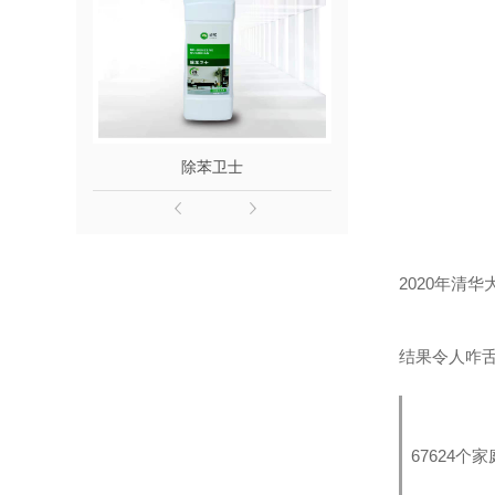
除苯卫士
除醛
2020年清
结果令人咋
67624