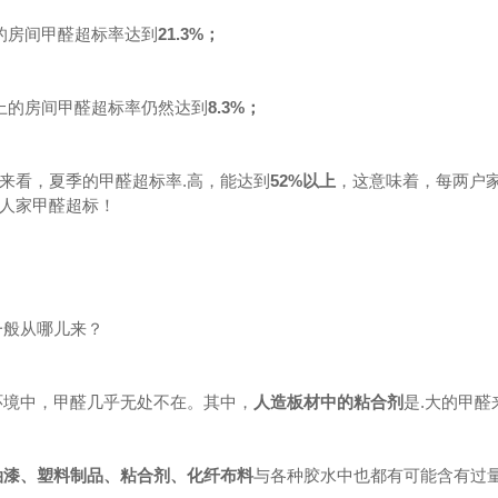
的房间甲醛超标率达到
21.3%；
上的房间甲醛超标率仍然达到
8.3%；
来看，夏季的甲醛超标率.高，能达到
52%以上
，这意味着，每两户
人家甲醛超标！
一般从哪儿来？
环境中，甲醛几乎无处不在。其中，
人造板材中的
粘合剂
是.大的甲醛
油漆、塑料制品、粘合剂、化纤布料
与
各种胶水中也都
有可能含有过