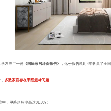
卫士
高温熏蒸液
华大学发布了一份
《国民家居环保报告》
，这份报告耗时4年收集了全
舌，
多数家庭存在甲醛超标问题↓
个家庭中，甲醛超标率高达
31.3%；