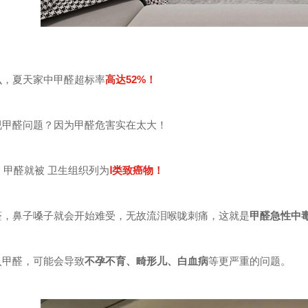
么，夏天家中甲醛超标率
高达52%！
视甲醛问题？因为甲醛危害实在太大！
年，甲醛就被 卫生组织列为
Ⅰ类致癌物！
醛，鼻子嗓子就会开始难受，无故流泪喉咙刺痛，这就是
甲醛急性中
入甲醛，可能会导致
不孕不育、畸形儿、白血病
等更严重的问题。