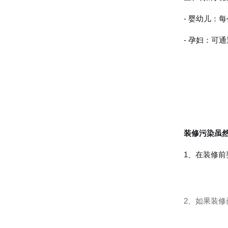
- 婴幼儿：
- 孕妇：可
装修污染虽
1、在装修
2、如果装