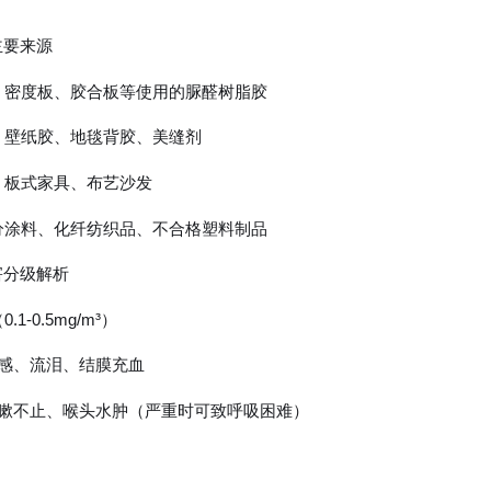
主要来源
材：密度板、胶合板等使用的脲醛树脂胶
料：壁纸胶、地毯背胶、美缝剂
品：板式家具、布艺沙发
部分涂料、化纤纺织品、不合格塑料制品
害分级解析
.1-0.5mg/m³）
烧感、流泪、结膜充血
咳嗽不止、喉头水肿（严重时可致呼吸困难）
卫士
高温熏蒸液