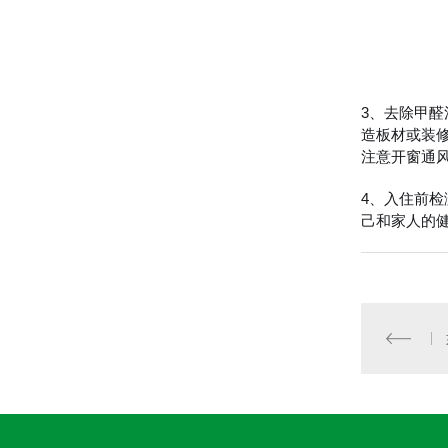
3、去除甲醛
造板材或装
注意开窗通
4、入住前
己和家人的