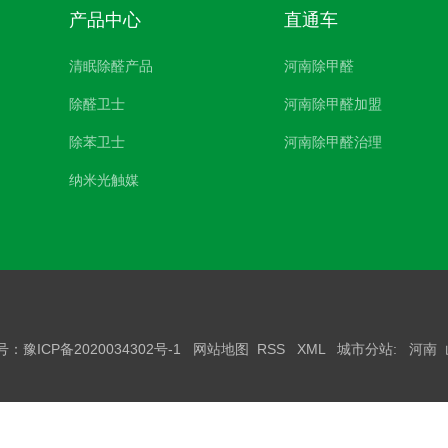
产品中心
直通车
清眠除醛产品
河南除甲醛
除醛卫士
河南除甲醛加盟
除苯卫士
河南除甲醛治理
纳米光触媒
案号：
豫ICP备2020034302号-1
网站地图
RSS
XML
城市分站
:
河南