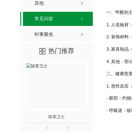
其他
一、甲醛的
常见问答
1. 人造板
时事聚焦
2. 装饰材
3. 家具制
热门推荐
4. 其他：
二、健康危
1. 急性反应（0
- 眼部：灼
- 呼吸道：
除苯卫士
除醛