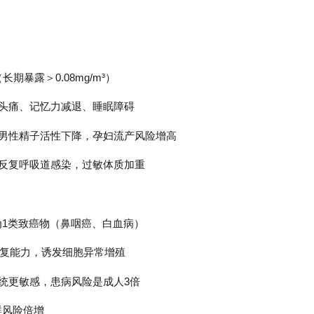
（长期暴露＞0.08mg/m³）
：头痛、记忆力减退、睡眠障碍
：男性精子活性下降，孕妇流产风险增高
：反复呼吸道感染，过敏体质加重
确认为1类致癌物（鼻咽癌、白血病）
A修复能力，诱发细胞异常增殖
系统更敏感，患病风险是成人3倍
群风险倍增