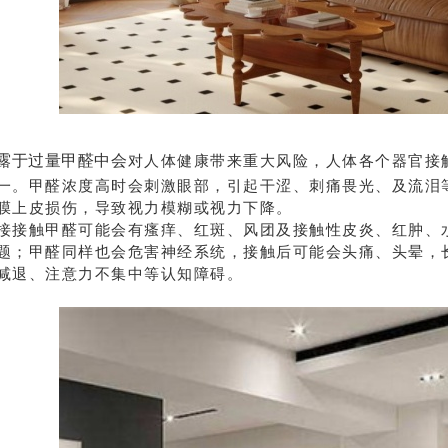
露于过量甲醛中会
对人体健康带来重大风险，人体各个器官接
一。甲醛浓度高时会刺激眼部，引起干涩、刺痛畏光、及流泪
膜上皮损伤，导致视力模糊或视力下降。
触甲醛可能会有瘙痒、红斑、风团及接触性皮炎、红肿、水
题；甲醛同样也会危害神经系统，接触后可能会头痛、头晕，
减退、注意力不集中等认知障碍。