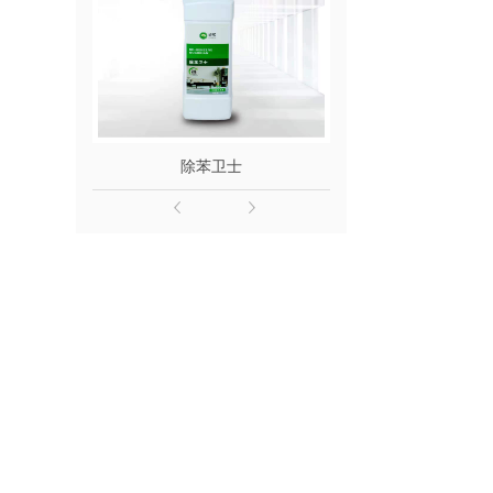
除苯卫士
除醛