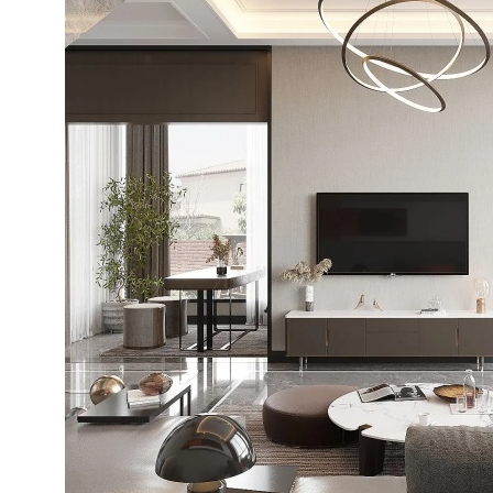
卫士
高温熏蒸液