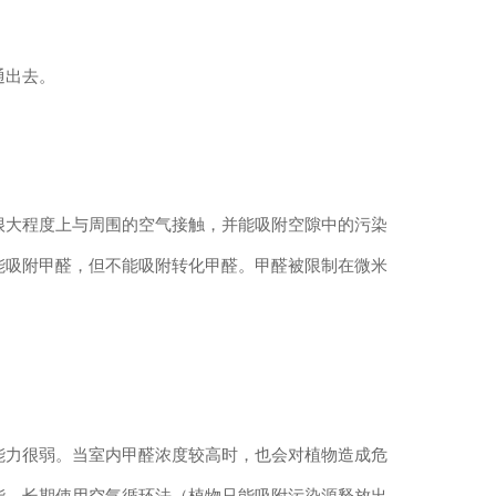
通出去。
纳米光触媒
很大程度上与周围的空气接触，并能吸附空隙中的污染
能吸附甲醛，但不能吸附转化甲醛。甲醛被限制在微米
能力很弱。当室内甲醛浓度较高时，也会对植物造成危
能，长期使用空气循环法（植物只能吸附污染源释放出