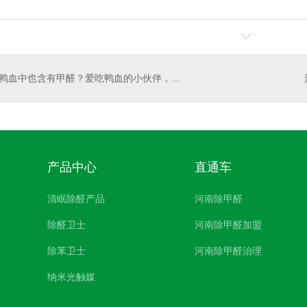
鸭血中也含有甲醛？爱吃鸭血的小伙伴，看过来
产品中心
直通车
清眠除醛产品
河南除甲醛
除醛卫士
河南除甲醛加盟
除苯卫士
河南除甲醛治理
纳米光触媒