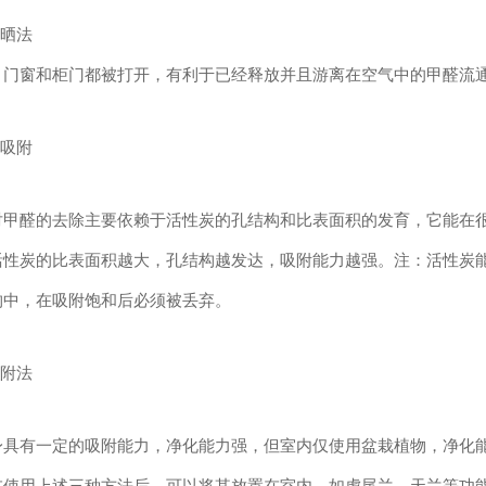
晾晒法
，门窗和柜门都被打开，有利于已经释放并且游离在空气中的甲醛流
炭吸附
卫士
高温熏蒸液
对甲醛的去除主要依赖于活性炭的孔结构和比表面积的发育，它能在
活性炭的比表面积越大，孔结构越发达，吸附能力越强。注：活性炭
构中，在吸附饱和后必须被丢弃。
吸附法
身具有一定的吸附能力，净化能力强，但室内仅使用盆栽植物，净化
在使用上述三种方法后，可以将其放置在室内，如虎尾兰、天兰等功