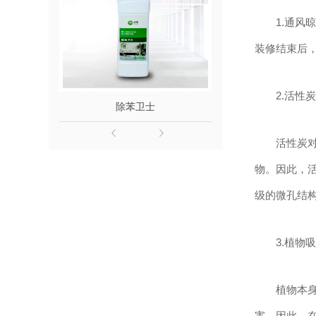
1.通风
装修结束后
2.活性
除苯卫士
除醛
活性炭
物。因此，
级的微孔结
3.植物
植物本
害。因此，