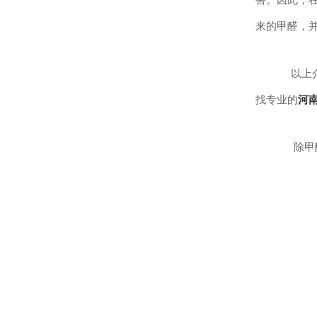
来的甲醛，
以上介
找专业的
河
除甲醛