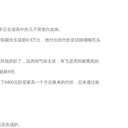
岁正在读高中的儿子突发白血病。
告陈颖先生获赔
8.9
万元，他付出的代价是切除咽喉乳头
礼拜就辞职了，说房间气味太浓，有飞进房间被熏死的
超标
6
倍。
花了
6400
元卧室家具一个月后换来的代价，后来通过检
污染造成的。