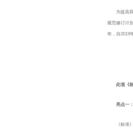
为提高
规范修订计
布，自
2019
此项《
亮点一
《标准