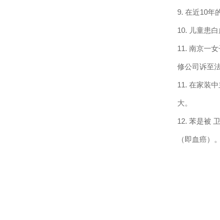
9.
在近
10
年
10.
儿童患白
11.
南京一女
修公司诉至
11.
在家装中
大。
12.
苯是被 
（即血癌）