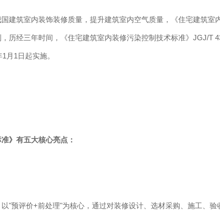
我国建筑室内装饰装修质量，提升建筑室内空气质量，《住宅建筑室
划，历经三年时间，《住宅建筑室内装修污染控制技术标准》
JGJ/T 4
年
1
月
1
日起实施。
标准》有五大核心亮点：
：
》以
"
预评价
+
前处理
"
为核心，通过对装修设计、选材采购、施工、验