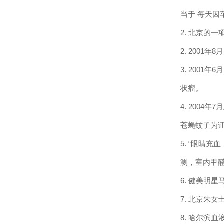
当于 每天
2.
北京的一
2. 2001
年
8
月
3. 2001
年
6
月
状瘤。
4. 2004
年
7
月
苍蝇蚊子为
5. “
眼睛充血
测，室内甲
6.
健美明星
7.
北京朱女
8.
哈尔滨血