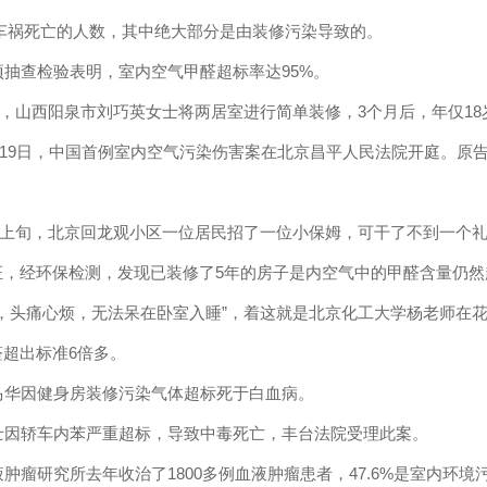
因车祸死亡的人数，其中绝大部分是由装修污染导致的。
项抽查检验表明，室内空气甲醛超标率达
95%
。
，山西阳泉市刘巧英女士将两居室进行简单装修，
3
个月后，年仅
18
19
日，中国首例室内空气污染伤害案在北京昌平人民法院开庭。原
上旬，北京回龙观小区一位居民招了一位小保姆，可干了不到一个
证，经环保检测，发现已装修了
5
年的房子是内空气中的甲醛含量仍然
，头痛心烦，无法呆在卧室入睡
”
，着这就是北京化工大学杨老师在
醛超出标准
6
倍多。
马华因健身房装修污染气体超标死于白血病。
士因轿车内苯严重超标，导致中毒死亡，丰台法院受理此案。
液肿瘤研究所去年收治了
1800
多例血液肿瘤患者，
47.6%
是室内环境