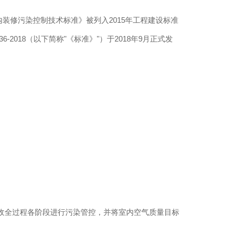
内装修污染控制技术标准》被列入
2015
年工程建设标准
36-2018
（以下简称
"
《标准》
"
）于
2018
年
9
月正式发
收全过程各阶段进行污染管控，并将室内空气质量目标