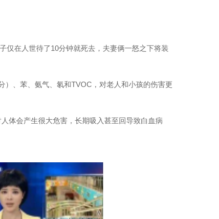
。
子仅在人世待了
10
分钟就死去，夫妻俩一怒之下将装
分）、苯、氨气、氡和
TVOC
，对老人和小孩的伤害更
对人体会产生很大危害，长期吸入甚至回导致白血病