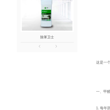
除苯卫士
除醛
这是一
一、甲
1.
每年