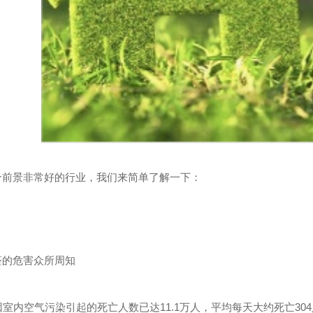
卫士
高温熏蒸液
个前景非常好的行业，我们来简单了解一下：
醛的危害众所周知
因室内空气污染引起的死亡人数已达
11.1
万人，平均每天大约死亡
304