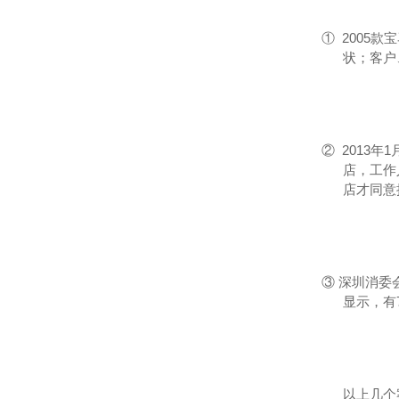
①
2005
状；客户
②
2013
店，工作
店才同意
③
深圳消委
显示，有
以上几个