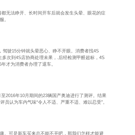
候眼睛都无法睁开、长时间开车后就会发生头晕、眼花的症
服。
，驾驶15分钟就头晕恶心、睁不开眼。消费者找4S
多次到4S店协商处理未果，.后经检测甲醛超标，4S
15年才为消费者办理了退车。
6月至2016年10月期间的23辆国产奥迪进行了测评。结果
的测评员认为车内气味“令人不适、严重不适、难以忍受”。
康。可是新车买来总不能不开吧，那我们怎样才能避