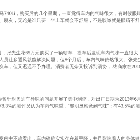
款宝马740Li，购买后的几个星期，一直觉得车内的气味很大，有时
、朋友，无论是谁只要一坐上车就会不舒服，不是咳嗽就是眼睛不舒
年1月，张先生花69万元购买了一辆轿车，提车后发现车内气味一直很大
人员让多通风就能解决问题，但8个月后，车内气味依然很大。张先生
换车，但又迟迟不予办理。消费者无奈又投诉到消协，.终商家在20
会曾针对奥迪车异味的问题开展了集中测评，对出厂日期为
2013年
78.3%的测评员认为车内气味重，“能明显察觉到气味”；有43.5%
案例中不难看出，车内确确实实存在着甲醛，并且影响着人的身体健