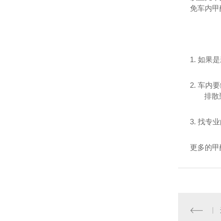
免车内甲
1.
如果是
2.
车内要
排散
3. 找
更多的甲