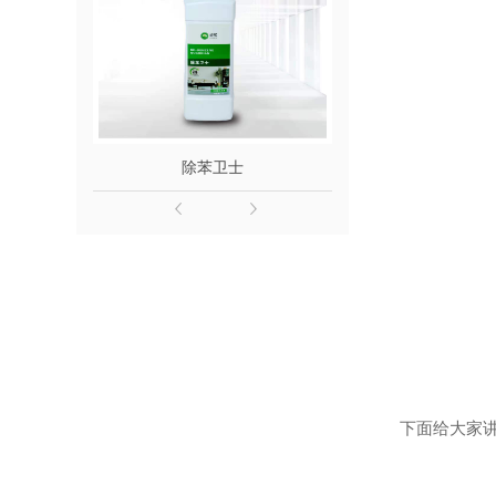
除苯卫士
除醛
下面给大家