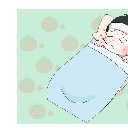
卫士
高温熏蒸液