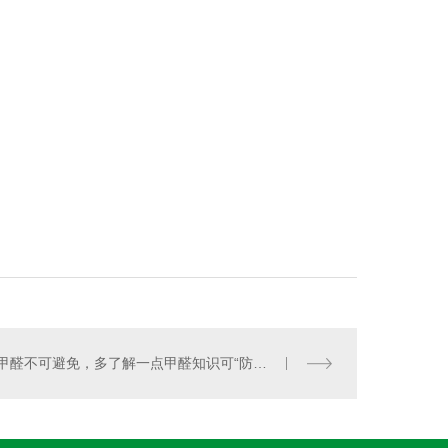
甲醛不可避免，多了解一点甲醛知识可“防患于未然”！