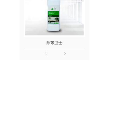
除苯卫士
除醛