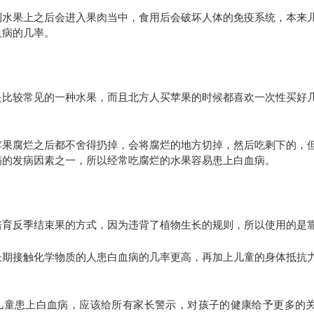
到水果上之后会进入果肉当中，食用后会破坏人体的免疫系统，本来
血病的几率。
是比较常见的一种水果，而且北方人买苹果的时候都喜欢一次性买好
。
苹果腐烂之后都不舍得扔掉，会将腐烂的地方切掉，然后吃剩下的，
病的发病因素之一，所以经常吃腐烂的水果容易患上白血病。
培育反季结束果的方式，因为违背了植物生长的规则，所以使用的是
长期接触化学物质的人患白血病的几率更高，再加上儿童的身体抵抗
。
儿童患上白血病，应该给所有家长警示，对孩子的健康给予更多的