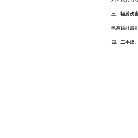
三、辐射伤
电离辐射照
四、二手烟