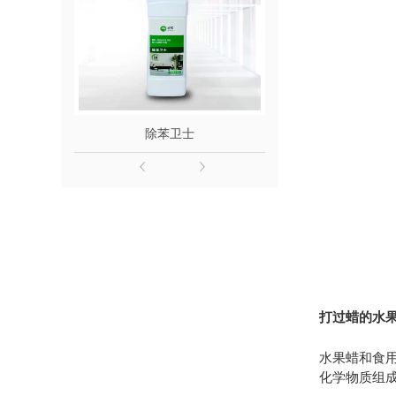
除苯卫士
除醛
打过蜡的水
水果蜡和食
化学物质组