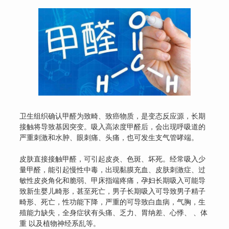
卫生组织确认甲醛为致畸、致癌物质，是变态反应源，长期
接触将导致基因突变。吸入高浓度甲醛后，会出现呼吸道的
严重刺激和水肿、眼刺痛、头痛，也可发生支气管哮端。
皮肤直接接触甲醛，可引起皮炎、色斑、坏死。经常吸入少
量甲醛，能引起慢性中毒，出现黏膜充血、皮肤刺激症、过
敏性皮炎角化和脆弱、甲床指端疼痛，孕妇长期吸入可能导
致新生婴儿畸形，甚至死亡，男子长期吸入可导致男子精子
畸形、死亡，性功能下降，严重的可导致白血病，气胸，生
殖能力缺失，全身症状有头痛、乏力、胃纳差、心悸、 、体
重 以及植物神经系乱等。