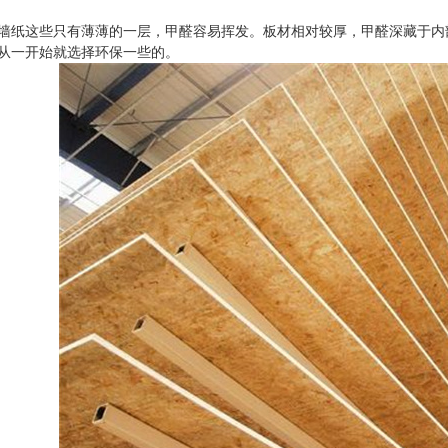
墙纸这些只有薄薄的一层，甲醛容易挥发。板材相对较厚，甲醛深藏于内部，
从一开始 择环保一些的。