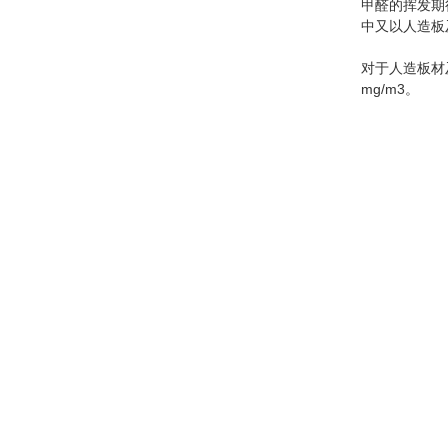
甲醛的挥发期
中又以人造板
对于人造板材及
mg/m3。