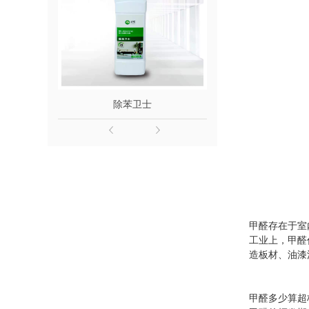
除苯卫士
除醛
甲醛存在于室
工业上，甲醛
造板材、油漆
甲醛多少算超