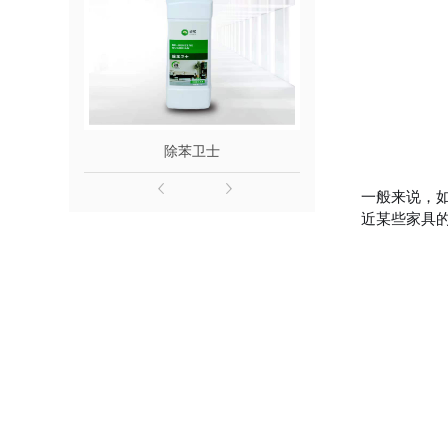
除苯卫士
除醛
一般来说，
近某些家具