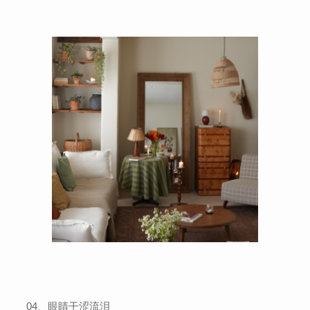
04、眼睛干涩流泪