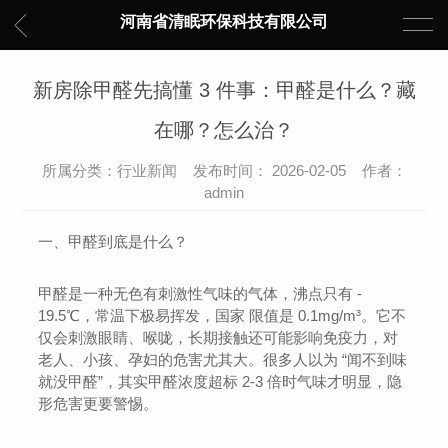
河南省清眠环保科技有限公司
新房除甲醛先搞懂 3 件事：甲醛是什么？藏
在哪？怎么治？
所属分类：行业新闻 发布时间： 2026-02-05 作者：
admin
一、甲醛到底是什么？
甲醛是一种无色有刺激性气味的气体，沸点只有 -
19.5℃，常温下极易挥发，国家 限值是 0.1mg/m³。它不
仅会刺激眼睛、喉咙，长期接触还可能影响免疫力，对
老人、小孩、孕妇的危害尤其大。很多人以为 “闻不到味
就没甲醛”，其实甲醛浓度超标 2-3 倍时气味才明显，隐
形危害更要警惕。