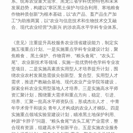
系。统筹农业重大需求、黑龙江省学科优势特色和未来
发展趋势，构建以“寒区黑土保护与综合利用、寒地粮食
作物种质创新”为根本基础，以“农产品、畜产品生产加
工”为助推两翼，以“农业与信息技术和生物技术交叉融
合、现代农业经营”为新兴 的涉农高水平学科专业体系。
《意见》注重提升高校服务农业强省建设能力，制定实
施五项重点计划。一是实施重点学科专业建设计划，聚
焦粮食 、黑土保护、作物育种、“粮头食尾”、“农头工
尾”、农业新技术等领域，实施一批优势特色学科专业攻
坚项目。二是实施高素质实用型人才培养提升计划，围
绕农业农村发展急需拔尖创新型、复合型、实用型人才
需求，推进产教融合基地、现代农业产业学院等建设，
探索全科农业实用型落地人才培养。三是实施高水平师
资汇聚计划，围绕重大需求和重点方向，稳定、引进、
培养、汇聚一批高水平师资队伍，形成杰出人才 、中青
年学术骨干和拔尖 青年人才构成的农业人才梯队。四是
实施重点领域实验室建设计划，瞄准黑土地保护利用、
种源“卡脖子”问题、“粮头食尾”“农头工尾”产业需求，整
合现有资源，组建高水平创新平台。五是实施农业服务