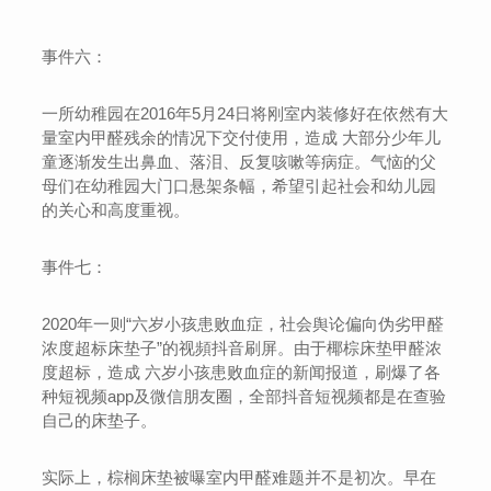
事件六：
一所幼稚园在2016年5月24日将刚室内装修好在依然有大
量室内甲醛残余的情况下交付使用，造成 大部分少年儿
童逐渐发生出鼻血、落泪、反复咳嗽等病症。气恼的父
母们在幼稚园大门口悬架条幅，希望引起社会和幼儿园
的关心和高度重视。
事件七：
2020年一则“六岁小孩患败血症，社会舆论偏向伪劣甲醛
浓度超标床垫子”的视頻抖音刷屏。由于椰棕床垫甲醛浓
度超标，造成 六岁小孩患败血症的新闻报道，刷爆了各
种短视频app及微信朋友圈，全部抖音短视频都是在查验
自己的床垫子。
实际上，棕榈床垫被曝室内甲醛难题并不是初次。早在