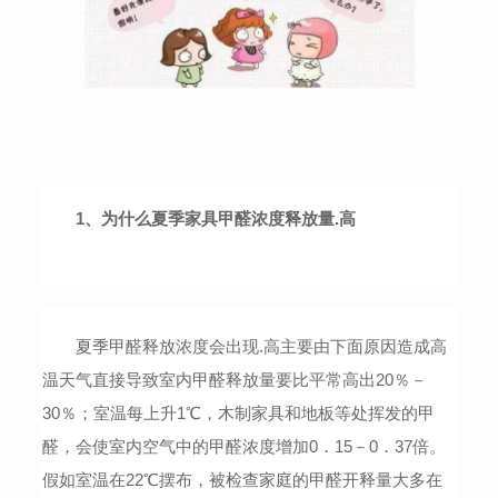
1
、为什么夏季家具甲醛浓度释放量.高
夏季甲醛释放浓度会出现.高主要由下面原因造成高
温天气直接导致室内甲醛释放量要比平常高出
20
％－
30
％；室温每上升
1
℃，木制家具和地板等处挥发的甲
醛，会使室内空气中的甲醛浓度增加
0
．
15
－
0
．
37
倍。
假如室温在
22
℃摆布，被检查家庭的甲醛开释量大多在