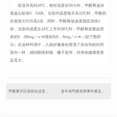
室温升高到
34
℃，相对湿度在
50
％时，甲醛释放浓
度超出标准
5
．
53
倍。当室内温度每升高
10
℃时，甲醛的
浓度就大约升高
1
倍，同时，甲醛释放速度相应加快
1
倍；当室内温度从
18
℃上升到
38
℃时，甲醛释放量由原
来的
0
．
08mg
／㎡•
h
增加到
0
．
4mg
／㎡•
h
（如下图所
示）在这种环境中，人就好像身处喷洒了杀虫剂的封闭
室内一样，感到眼睛刺痛、嗓子发痒，对身体健康危害
及其大。
甲醛重灾区居然在这里，早点了解，防患于未然！
多年来甲醛危害事件屡见不鲜，您还说没必要治理室内甲醛吗？