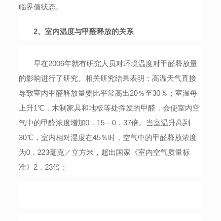
临界值状态。
2
、室内温度与甲醛释放的关系
早在
2006
年就有研究人员对环境温度对甲醛释放量
的影响进行了研究。相关研究结果表明：高温天气直接
导致室内甲醛释放量要比平常高出
20
％至
30
％；室温每
上升
1
℃，木制家具和地板等处挥发的甲醛，会使室内空
气中的甲醛浓度增加
0
．
15
－
0
．
37
倍。当室温升高到
30
℃，室内相对湿度在
45
％时，空气中的甲醛释放浓度
为
0
．
223
毫克／立方米，超出国家《室内空气质量标
准》
2
．
23
倍；