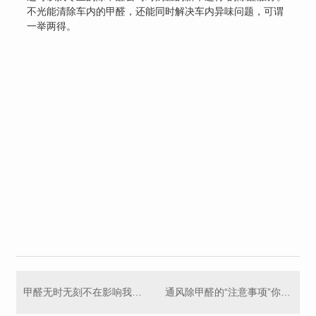
不光能清除车内的甲醛，还能同时解决车内异味问题，可谓
一举两得。
甲醛无时无刻不在影响我们的身心，"预防甲醛"首先要了解这些！
通风除甲醛的“注意事项”你知道吗？