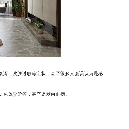
纳米光触媒
腹泻、皮肤过敏等症状，甚至很多人会误认为是感
染色体异常
等，甚至
诱发
白血病。