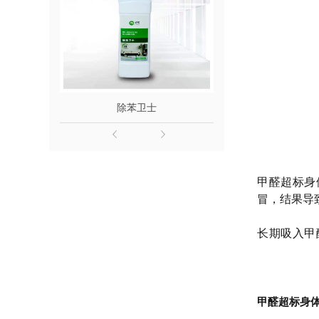
除苯卫士
除醛
甲醛超标身
冒，结果导
长期
吸入
甲
甲醛超标身