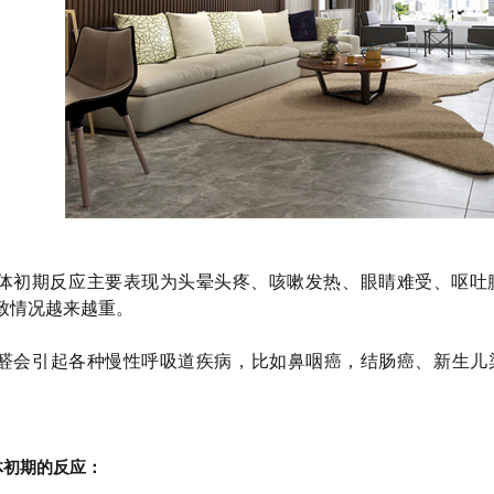
卫士
高温熏蒸液
体初期反应主要表现为头晕头疼、咳嗽发热、眼睛难受、呕吐
致情况越来越重。
醛
会
引起各种慢性呼吸道疾病，
比
如
鼻咽癌
，
结肠癌
、新生儿
体初期的反应：