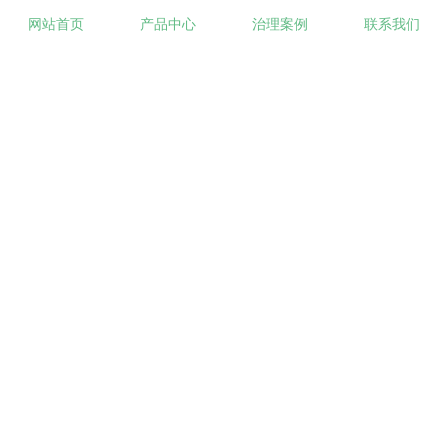
网站首页
产品中心
治理案例
联系我们
游离甲醛具有辛辣刺激性气味，吸入后可能产生以下症状：
- 轻度症状：鼻、咽、喉部不适、烧灼感，伴有鼻涕、咽
痛、咳嗽等。 - 重度症状：胸部不适、呼吸困难、头痛、心
烦等。
- 极重度症状：口腔、鼻腔黏膜损伤、喉头水肿、痉挛等。
- 长期高剂量暴露：可能导致鼻咽癌、喉头癌等多种严重疾
病，对健康构成重大威胁。