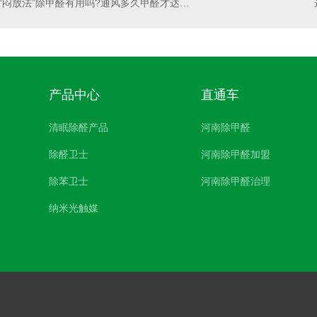
“闷放法”除甲醛有用吗?通风多久甲醛才达标？
产品中心
直通车
清眠除醛产品
河南除甲醛
除醛卫士
河南除甲醛加盟
除苯卫士
河南除甲醛治理
纳米光触媒