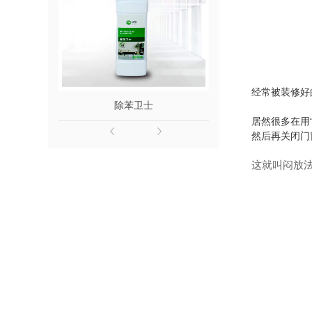
经常被装修好
除苯卫士
除醛
居然很多在用
然后再关闭门
这就叫闷放