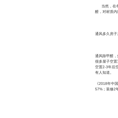
当然，在冬天
醛，对材质内
通风多久房子
通风除甲醛，
很多屋子空置
空置2-3年
有人知道。
《2018年
57%；装修2